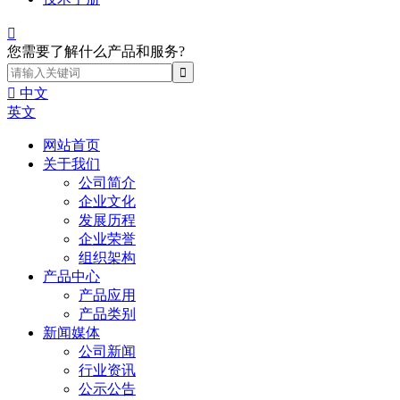

您需要了解什么产品和服务?

中文
英文
网站首页
关于我们
公司简介
企业文化
发展历程
企业荣誉
组织架构
产品中心
产品应用
产品类别
新闻媒体
公司新闻
行业资讯
公示公告