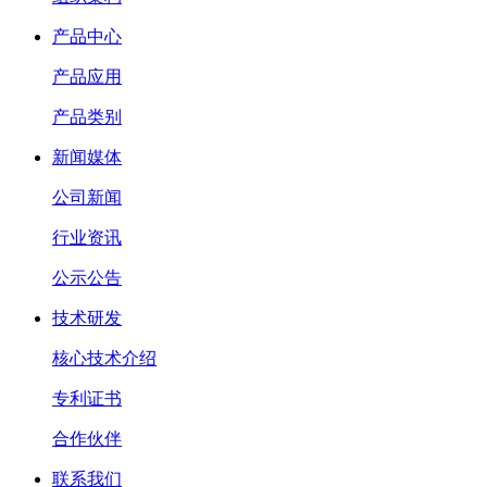
产品中心
产品应用
产品类别
新闻媒体
公司新闻
行业资讯
公示公告
技术研发
核心技术介绍
专利证书
合作伙伴
联系我们