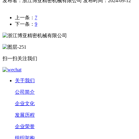
发布者：浙江博亚精密机械有限公司
发布时间：2024-09-12
上一条：
7
下一条：
9
扫一扫关注我们
关于我们
公司简介
企业文化
发展历程
企业荣誉
组织架构