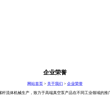
企业荣誉
网站首页
>
关于我们
>
企业荣誉
螺杆流体机械生产，致力于高端真空泵产品在不同工业领域的推