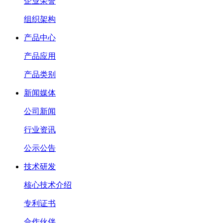
企业荣誉
组织架构
产品中心
产品应用
产品类别
新闻媒体
公司新闻
行业资讯
公示公告
技术研发
核心技术介绍
专利证书
合作伙伴