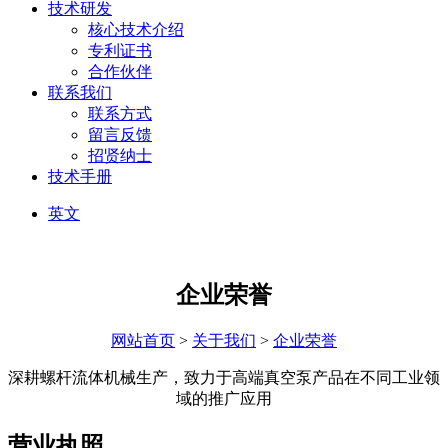
技术研发
核心技术介绍
专利证书
合作伙伴
联系我们
联系方式
留言反馈
招贤纳士
技术手册
英文
企业荣誉
网站首页
>
关于我们
>
企业荣誉
深耕螺杆流体机械生产，致力于高端真空泵产品在不同工业领
域的推广应用
营业执照