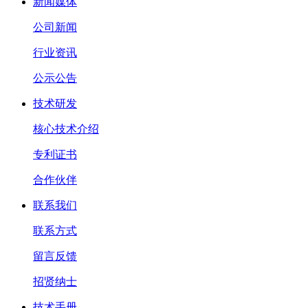
新闻媒体
公司新闻
行业资讯
公示公告
技术研发
核心技术介绍
专利证书
合作伙伴
联系我们
联系方式
留言反馈
招贤纳士
技术手册